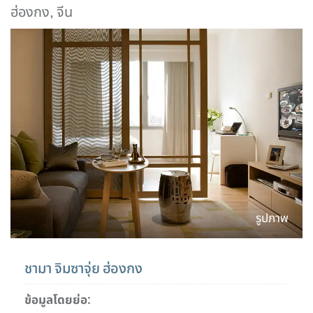
ฮ่องกง, จีน
รูปภาพ
ชามา จิมซาจุ่ย ฮ่องกง
ข้อมูลโดยย่อ: