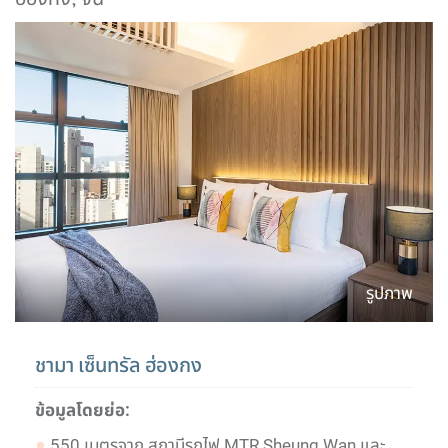
ฮ่องกง, จีน
รูปภาพ
ชามา เซ็นทรัล ฮ่องกง
ข้อมูลโดยย่อ:
550 เมตรจาก สถานีรถไฟ MTR Sheung Wan และ