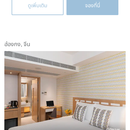
ดูเพิ่มเติม
จองที่นี่
ฮ่องกง, จีน
รูปภาพ