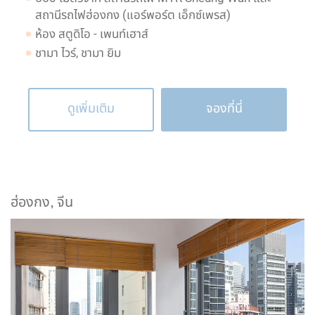
สถานีรถไฟฮ่องกง (แอร์พอร์ต เอ็กซ์เพรส)
ห้อง สตูดิโอ - เพนท์เฮาส์
ชามา ไวร์, ชามา ยิม
ดูเพิ่มเติม
จองที่นี่
ฮ่องกง, จีน