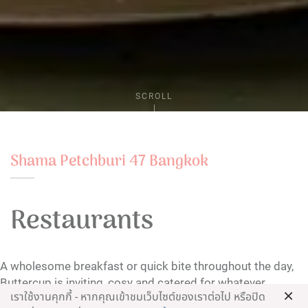
SCROLL
Shama Petchburi 47 Bangkok
Restaurants
A wholesome breakfast or quick bite throughout the day,
Buttercup is inviting, cosy and catered for whatever
×
เราใช้งานคุกกี้ - หากคุณเข้าชมเว็บไซต์ของเราต่อไป หรือปิด
mood you’re in.